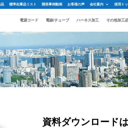
商品
標準在庫品リスト
開発事例動画
お客様の声
会社案内
採用トッ
電源コード
電線/チューブ
ハーネス加工
その他加工
ありがとうございました。
ました。
資料ダウンロード